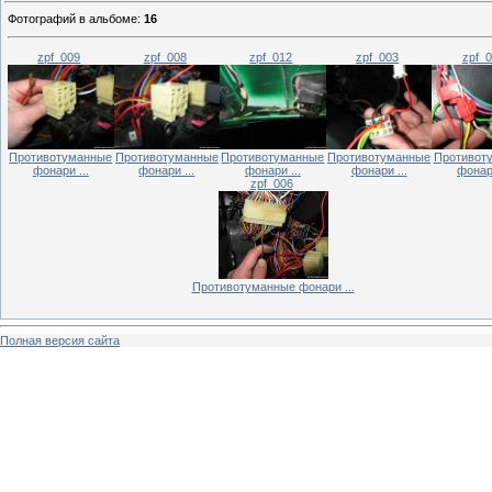
Фотографий в альбоме
:
16
zpf_009
zpf_008
zpf_012
zpf_003
zpf_
Противотуманные
Противотуманные
Противотуманные
Противотуманные
Противот
фонари ...
фонари ...
фонари ...
фонари ...
фонари
zpf_006
Противотуманные фонари ...
Полная версия сайта