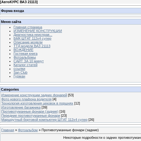
[
АвтоКУРС ВАЗ 21113
]
Форма входа
Меню сайта
Главная страница
ИЗМЕНЕНИЕ КОНСТРУКЦИИ
Диагностика неисправ...
БМК ШТАТ 112х4 супер
Описание модели
ТТД модели ВАЗ 21113
ВОЖДЕНИЕ
Гостевая книга
Фотоальбомы
САЙТ ЗА 10 минут
Каталог статей
ссылки
San Club
Гурман
Categories
Изменение конструкции задних фонарей
[53]
Фото нового плафона водителя
[4]
Технология изготовления цековок в поршнях
[12]
Изготовление багажника
[39]
Противотуманные фонари (задние)
[16]
Передние противотуманные фонари
[23]
Маршрутный бортовой компьютер ШТАТ 112х4 супер
[26]
Главная
»
Фотоальбом
» Противотуманные фонари (задние)
Некоторые подробности о задних противотуманн